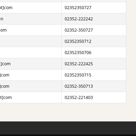
ot]com
02352350727
in
02352-222242
]com
02352-350727
02352350712
m
02352350706
ot]com
02352-222425
t]com
02352350715
t]com
02352-350713
ot]com
02352-221403