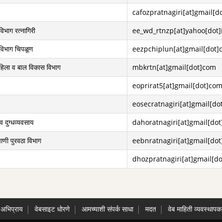
cafozpratnagiri[at]gmail[d
विभाग रत्नागिरी
ee_wd_rtnzp[at]yahoo[dot]
 विभाग चिपळूण
eezpchiplun[at]gmail[dot
महिला व बाल विकास विभाग
mbkrtn[at]gmail[dot]com
eoprirat5[at]gmail[dot]co
eosecratnagiri[at]gmail[d
व दुग्धव्यवसाय
dahoratnagiri[at]gmail[do
पाणी पुरवठा विभाग
eebnratnagiri[at]gmail[do
dhozpratnagiri[at]gmail[d
अभिप्राय
वेबसाइट धोरणे
आमच्याशी संपर्क साधा
मदत
वेब माहिती व्यवस्थापक