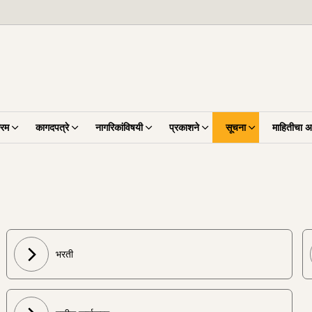
्रम
कागदपत्रे
नागरिकांविषयी
प्रकाशने
सूचना
माहितीचा 
भरती