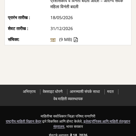
प्रशासकीय व विनंती बदली आदेश – आरोग्य सेवक
महिला विनंती बदली
18/05/2026
31/12/2026
पहा
(9 MB)
अभिप्राय
वेबसाइट धोरणे
आमच्याशी संपर्क साधा
मदत
वेब माहिती व्यवस्थापक
माहितीचा सर्वाधिकार जिल्हा परिषद रत्नागिरी
राष्ट्रीय माहिती विज्ञान केंद्र
द्वारे विकसित आणि होस्ट केलेले,
इलेक्ट्रॉनिक्स आणि माहिती तंत्रज्ञान
मंत्रालय
, भारत सरकार
शेवटचे अद्यावत:
मे 18, 2026