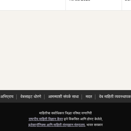
अभिप्राय
वेबसाइट धोरणे
आमच्याशी संपर्क साधा
मदत
वेब माहिती व्यवस्थापक
माहितीचा सर्वाधिकार जिल्हा परिषद रत्नागिरी
राष्ट्रीय माहिती विज्ञान केंद्र
द्वारे विकसित आणि होस्ट केलेले,
इलेक्ट्रॉनिक्स आणि माहिती तंत्रज्ञान मंत्रालय
, भारत सरकार