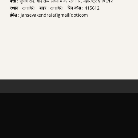
पत्ता
: सुभाष रोड, गाडीतळ, लक्ष्मी चौक, रत्नागिरी, महाराष्ट्र ४१५६१२
स्थान
: रत्नागिरी |
शहर
: रत्नागिरी |
पिन कोड
: 415612
ईमेल
: jansevakendra[at]gmail[dot]com